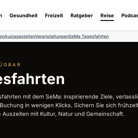
n
Gesundheit
Freizeit
Ratgeber
Reise
Podcas
en
Auslagestellen
Veranstaltungen
SeMa Tagesfahrten
FÜGBAR
sfahrten
fahrten mit dem SeMa: inspirierende Ziele, verlassl
uchung in wenigen Klicks. Sichern Sie sich frühzeit
e Auszeiten mit Kultur, Natur und Gemeinschaft.