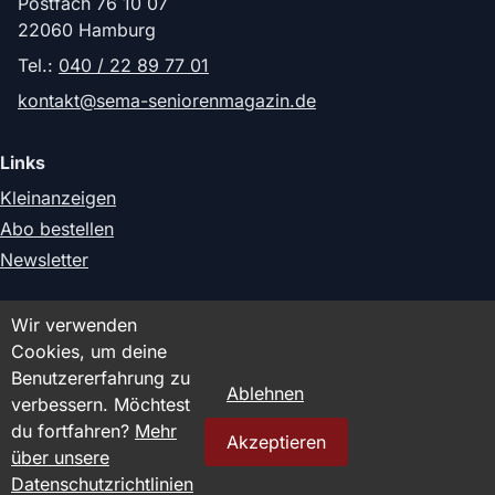
Postfach 76 10 07
22060 Hamburg
Tel.:
040 / 22 89 77 01
kontakt@sema-seniorenmagazin.de
Links
Kleinanzeigen
Abo bestellen
Newsletter
Rechtliches
Wir verwenden
Cookies, um deine
Impressum
Benutzererfahrung zu
Datenschutz
Ablehnen
verbessern. Möchtest
du fortfahren?
Mehr
Akzeptieren
über unsere
© 2026 SeMa Senioren Magazin Hamburg GmbH. Alle Rechte
vorbehalten.
Datenschutzrichtlinien