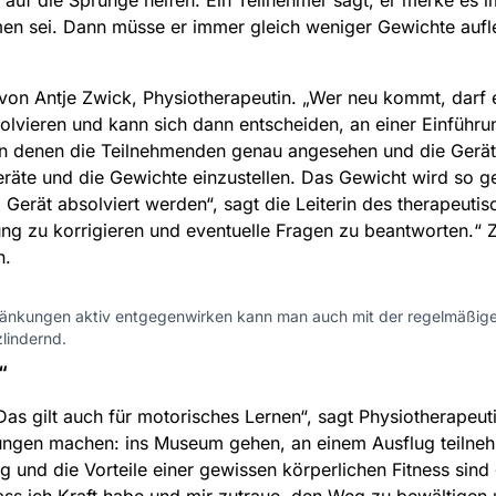
auf die Sprünge helfen. Ein Teilnehmer sagt, er merke es 
n sei. Dann müsse er immer gleich weniger Gewichte aufle
von Antje Zwick, Physiotherapeutin. „Wer neu kommt, darf e
olvieren und kann sich dann entscheiden, an einer Einführu
 in denen die Teilnehmenden genau angesehen und die Gerät
räte und die Gewichte einzustellen. Das Gewicht wird so ge
Gerät absolviert werden“, sagt die Leiterin des therapeutisc
ung zu korrigieren und eventuelle Fragen zu beantworten.“ Z
n.
chränkungen aktiv entgegenwirken kann man auch mit der regelmäß
lindernd.
“
 Das gilt auch für motorisches Lernen“, sagt Physiotherapeu
ngen machen: ins Museum gehen, an einem Ausflug teilnehm
lang und die Vorteile einer gewissen körperlichen Fitness sin