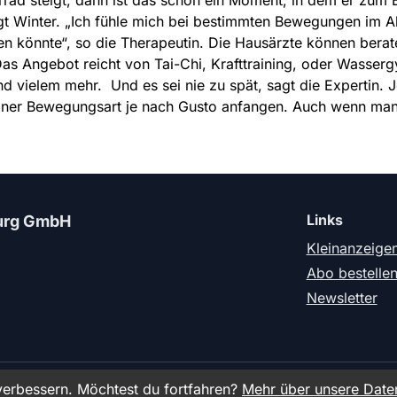
rrad steigt, dann ist das schon ein Moment, in dem er zum
agt Winter. „Ich fühle mich bei bestimmten Bewegungen im Al
len könnte“, so die Therapeutin. Die Hausärzte können ber
 Angebot reicht von Tai-Chi, Krafttraining, oder Wasserg
d vielem mehr. Und es sei nie zu spät, sagt die Expertin.
iner Bewegungsart je nach Gusto anfangen. Auch wenn man v
Links
urg GmbH
Kleinanzeige
Abo bestelle
Newsletter
026 SeMa Senioren Magazin Hamburg GmbH. Alle Rechte vorbehal
erbessern. Möchtest du fortfahren?
Mehr über unsere Daten