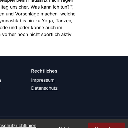
 Beispiel beim Hausarzt nachfragen
ltag unsicher. Was kann ich tun?‘“,
aten und Vorschläge machen, welche
ymnastik bis hin zu Yoga, Tanzen,
 Jede und jeder könne auch im
orher noch nicht sportlich aktiv
Rechtliches
n
Impressum
n
Datenschutz
ten.
schutzrichtlinien