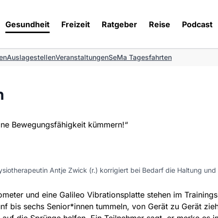
Gesundheit
Freizeit
Ratgeber
Reise
Podcast
en
Auslagestellen
Veranstaltungen
SeMa Tagesfahrten
n
seine Bewegungsfähigkeit kümmern!“
siotherapeutin Antje Zwick (r.) korrigiert bei Bedarf die Haltung und
gometer und eine Galileo Vibrationsplatte stehen im Trainin
fünf bis sechs Senior*innen tummeln, von Gerät zu Gerät zi