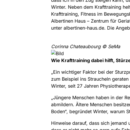
dass ich in den Zug steigen kann, d
Winter. Neben dem Krafttraining he
Krafttraining, Fitness im Bewegung
Albertinen Haus – Zentrum für Geri
unter albertinen-haus.de. Die Angeb
Corinna Chateaubourg © SeMa
Wie Krafttraining dabei hilft, Stü
„Ein wichtiger Faktor bei der Sturz
zum Beispiel ins Straucheln geraten
Winter, seit 27 Jahren Physiothera
„Jüngere Menschen haben in der Reg
abmildern. Ältere Menschen besitze
Boden“, begründet Winter, warum St
Hinweise darauf, dass sich jemand 