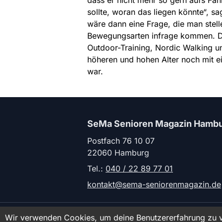
dass er nicht mehr so gern aufs Fah
sollte, woran das liegen könnte“, s
wäre dann eine Frage, die man stel
Bewegungsarten infrage kommen. Das
Outdoor-Training, Nordic Walking un
höheren und hohen Alter noch mit e
war.
SeMa Senioren Magazin Hamb
Postfach 76 10 07
22060 Hamburg
Tel.:
040 / 22 89 77 01
kontakt@sema-seniorenmagazin.de
© 2
Wir verwenden Cookies, um deine Benutzererfahrung zu v