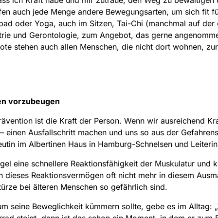
ass ich Kraft habe und mir zutraue, den Weg zu bewältigen 
lfen auch jede Menge andere Bewegungsarten, um sich fit f
sbad oder Yoga, auch im Sitzen, Tai-Chi (manchmal auf der
atrie und Gerontologie, zum Angebot, das gerne angenommen 
ote stehen auch allen Menschen, die nicht dort wohnen, zu
rzen vorzubeugen
prävention ist die Kraft der Person. Wenn wir ausreichend K
 – einen Ausfallschritt machen und uns so aus der Gefahrens
peutin im Albertinen Haus in Hamburg-Schnelsen und Leiter
el eine schnellere Reaktionsfähigkeit der Muskulatur und k
n dieses Reaktionsvermögen oft nicht mehr in diesem Ausma
ürze bei älteren Menschen so gefährlich sind.
um seine Beweglichkeit kümmern sollte, gebe es im Alltag: 