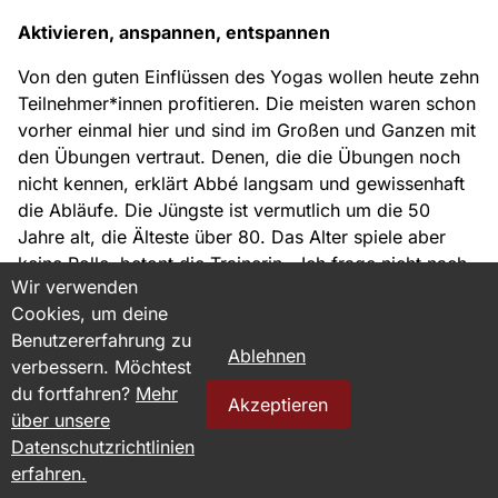
Aktivieren, anspannen, entspannen
Von den guten Einflüssen des Yogas wollen heute zehn
Teilnehmer*innen profitieren. Die meisten waren schon
vorher einmal hier und sind im Großen und Ganzen mit
den Übungen vertraut. Denen, die die Übungen noch
nicht kennen, erklärt Abbé langsam und gewissenhaft
die Abläufe. Die Jüngste ist vermutlich um die 50
Jahre alt, die Älteste über 80. Das Alter spiele aber
keine Rolle, betont die Trainerin, „Ich frage nicht nach
Wir verwenden
dem Alter.“
Cookies, um deine
Los geht’s mit einer leichten Aufwärmung: Füße, Beine,
Benutzererfahrung zu
Ablehnen
Rücken, dann Hände, Arme und Rumpf werden nach
verbessern. Möchtest
und nach bewegt, gedehnt und aktiviert. Zwischen den
du fortfahren?
Mehr
Akzeptieren
Übungen beugen sich Trainerin und Teilnehmer*innen
über unsere
vornüber. „Vorbeugen ist gut für eure Bandscheiben“,
Datenschutzrichtlinien
ruft die Yogalehrerin, und alle machen mit. Die Übung
erfahren.
scheint so gut anzukommen, dass keine weiteren