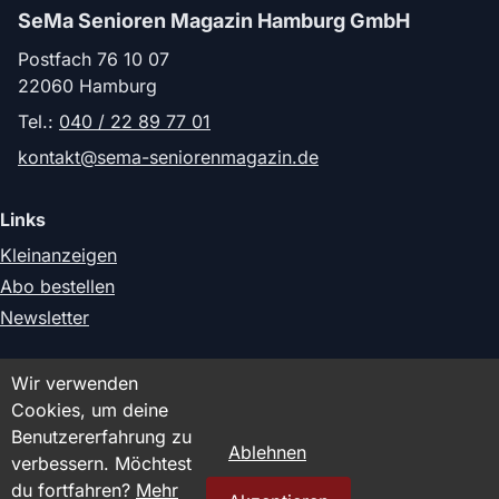
SeMa Senioren Magazin Hamburg GmbH
Postfach 76 10 07
22060 Hamburg
Tel.:
040 / 22 89 77 01
kontakt@sema-seniorenmagazin.de
Links
Kleinanzeigen
Abo bestellen
Newsletter
Rechtliches
Wir verwenden
Cookies, um deine
Impressum
Benutzererfahrung zu
Datenschutz
Ablehnen
verbessern. Möchtest
du fortfahren?
Mehr